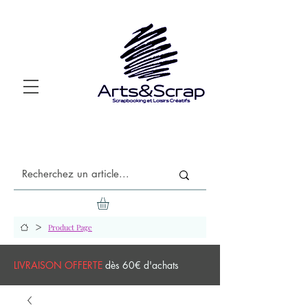
>
Product Page
LIVRAISON OFFERTE
dès 60€ d'achats