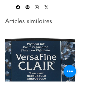
Articles similaires
Versafine CLAIR Twillight
Versafine CLAIR Porto