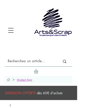
>
Product Page
LIVRAISON OFFERTE
dès 60€ d'achats