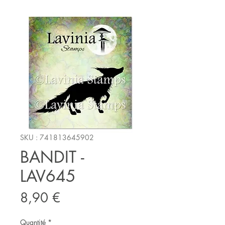
SKU : 741813645902
BANDIT -
LAV645
Prix
8,90 €
Quantité
*