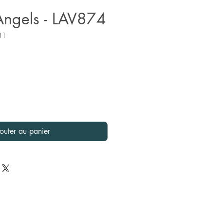
Angels - LAV874
31
x
outer au panier