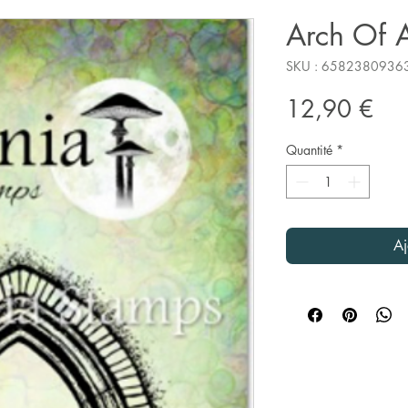
Arch Of 
SKU : 6582380936
Pri
12,90 €
Quantité
*
Aj