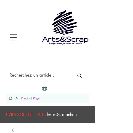
>
Product Page
LIVRAISON OFFERTE
dès 60€ d'achats