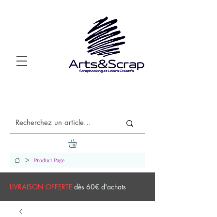
>
Product Page
LIVRAISON OFFERTE
dès 60€ d'achats